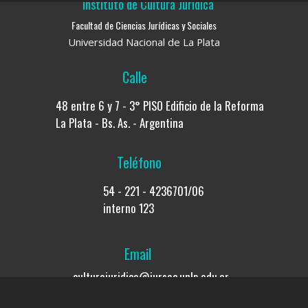
culturajuridica@jursoc.unlp.edu.ar